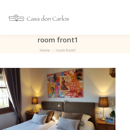
room front1
Je bent hier:
Home
room front1