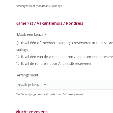
Aanvrager dient minimaal 21 jaar zijn.
Kamer(s) / Vakantiehuis / Rondreis
Maak een keuze
*
Ik wil één of meerdere kamer(s) reserveren in Bed & B
Málaga
Ik wil één van de vakantiehuizen / appartementen reser
Ik wil de rondreis door Andalusië reserveren
Arrangement
Geef aan of je gebruik wilt maken van het arrangement
Business
Vluchtgegevens
Email