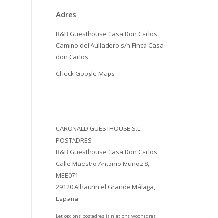
Adres
B&B Guesthouse Casa Don Carlos
Camino del Aulladero s/n Finca Casa
don Carlos
Check
Google Maps
CARONALD GUESTHOUSE S.L.
POSTADRES:
B&B Guesthouse Casa Don Carlos
Calle Maestro Antonio Muñoz 8,
MEE071
29120 Alhaurin el Grande Málaga,
España
Let op: ons postadres is niet ons woonadres