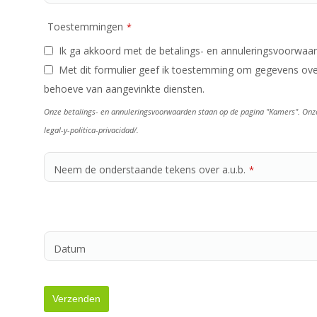
Toestemmingen
*
Ik ga akkoord met de betalings- en annuleringsvoorwaa
Met dit formulier geef ik toestemming om gegevens over
behoeve van aangevinkte diensten.
Onze betalings- en annuleringsvoorwaarden staan op de pagina "Kamers". Onze p
legal-y-politica-privacidad/.
Neem de onderstaande tekens over a.u.b.
*
Datum
Verzenden