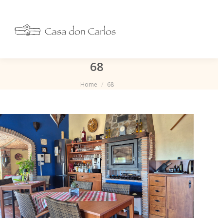
68
Je bent hier:
Home
68