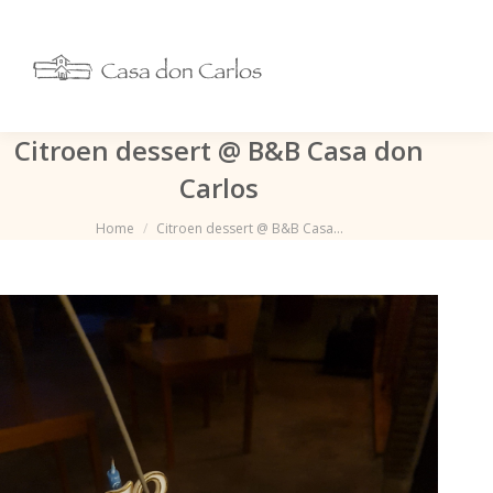
Citroen dessert @ B&B Casa don
Carlos
Je bent hier:
Home
Citroen dessert @ B&B Casa…