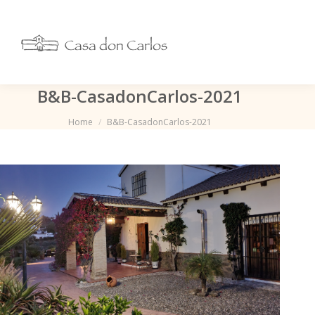
B&B-CasadonCarlos-2021
Je bent hier:
Home
B&B-CasadonCarlos-2021